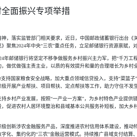
村全面振兴专项举措
神，落实监管部门相关要求，近日，中国邮政储蓄银行出台《关于
》聚焦2024年中央“三农”重点任务，立足邮储银行资源禀赋
024年邮储银行将坚定不移争做服务乡村振兴主力军，把“千万
功，做优做强主责主业，以质的有效提升和量的合理增长为乡村
力支持国家粮食安全战略，加大重点领域信贷投入，支持“菜篮子
积极开展产业帮扶、项目帮扶、定点帮扶等工作，助力守住不发
持乡村产业发展，按照“一产业一方案”，为乡村特色产业提供
设，促进农村人居环境整治和县域基本公共服务补短板，加大乡
积极创新涉农金融服务产品，深度推进农村信用体系建设，推动
字化、集约化的“
三农
”
金融运营模式。持续推广县域支付结算