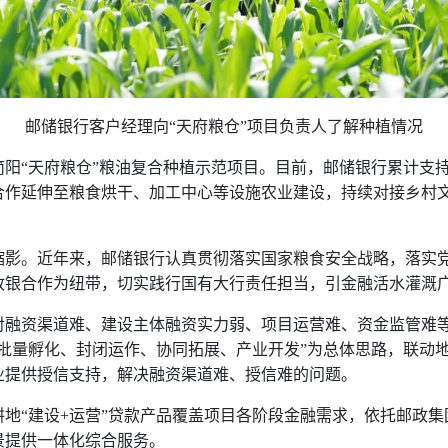
邮储银行客户经理向“天府粮仓”项目负责人了解种植情况
阳“天府粮仓”粮油复合种植示范项目。目前，邮储银行累计支持
作延伸至粮食烘干、加工中心等设施农业建设，持续对接乡村文
缩影。近年来，邮储银行认真贯彻落实国家粮食安全战略，落实
政银合作为纽带，切实践行国有大行责任担当，引金融活水灌溉
对融资渠道难、建设主体融资实力弱、项目运营难、资金监管难
批量孵化、封闭运作、协同拓展、产业开发”为总体思路，联动
业提供授信支持，解决融资渠道难、授信难的问题。
地“建设
+
运营”贷款产品覆盖项目各阶段金融需求，依托邮政集
景提供一体化综合服务。